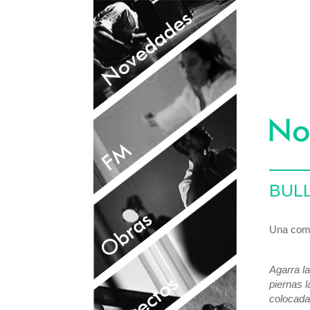
BUL
Una comu
Agarra la
piernas l
colocada 