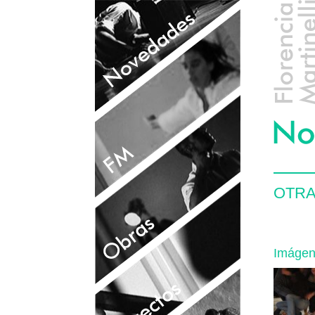
OTRA
Imáge